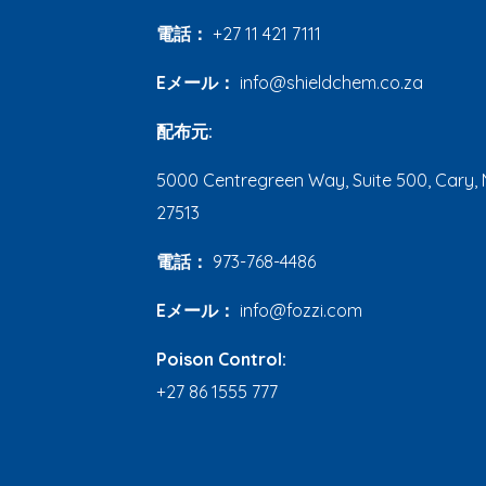
電話：
+27 11 421 7111
Eメール：
info@shieldchem.co.za
配布元:
5000 Centregreen Way, Suite 500, Cary, 
27513
電話：
973-768-4486
Eメール：
info@fozzi.com
Poison Control:
+27 86 1555 777