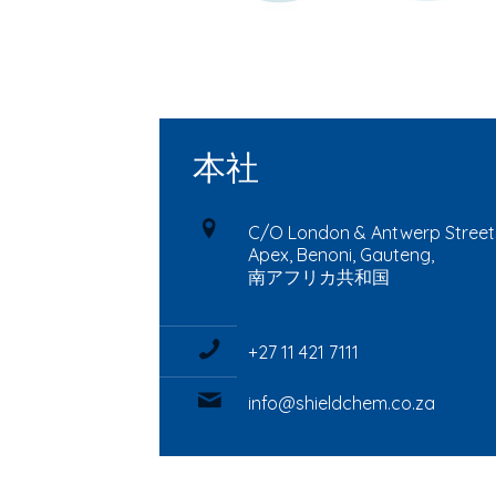
本社
C/O London & Antwerp Street
Apex, Benoni, Gauteng,
南アフリカ共和国
+27 11 421 7111
info@shieldchem.co.za