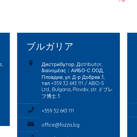
ブルガリア
s,
Дистрибутор, Дistribuitor,
διανομέας：АИБО-С ООД,
Пловдив, ул. Д-р Добрев 3,
тел +359 32 643 111 / AIBO-S
Ltd., Bulgaria, Plovdiv, str. ドブレ
フ博士 3
+359 32 643 111
office@fozzis.bg