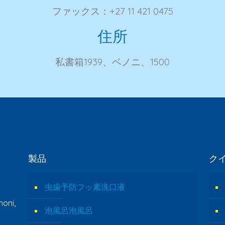
ファックス：+27 11 421 0475
住所
私書箱1939、ベノニ、1500
製品
ク
虫歯予防フッ素洗口液
oni,
泡風呂泡風呂