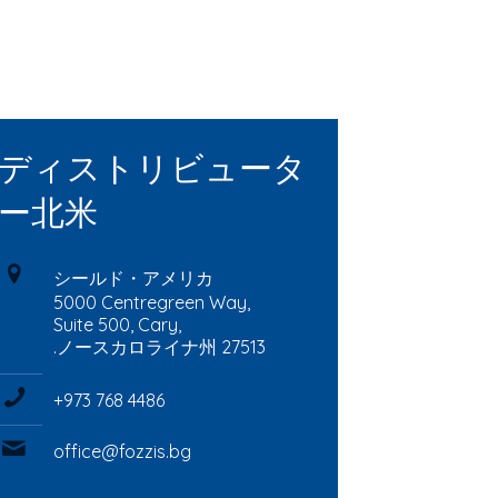
ディストリビュータ
ー北米
シールド・アメリカ
5000 Centregreen Way,
Suite 500, Cary,
.ノースカロライナ州 27513
+973 768 4486
office@fozzis.bg