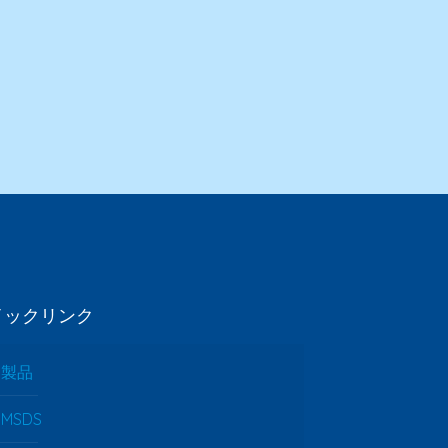
イックリンク
製品
MSDS