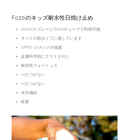
Fozziのキッズ耐水性日焼け止め
200mlスプレーと150mlチューブで利用可能
すべての肌タイプに適しています
SPF50 UVA | UVB保護
皮膚科学的にテストされた
耐水性フォーミュラ
べたつかない
べたつかない
水分補給
軽量