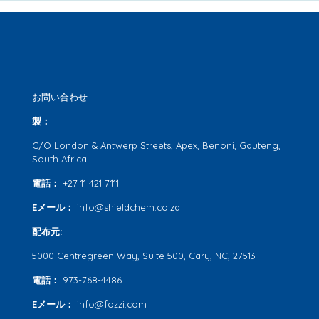
お問い合わせ
製：
C/O London & Antwerp Streets, Apex, Benoni, Gauteng,
South Africa
電話：
+27 11 421 7111
Eメール：
info@shieldchem.co.za
配布元:
5000 Centregreen Way, Suite 500, Cary, NC, 27513
電話：
973-768-4486
Eメール：
info@fozzi.com