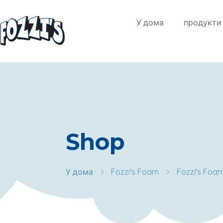
У дома
продукти
Shop
У дома
Fozzi's Foam
Fozzi's Foa