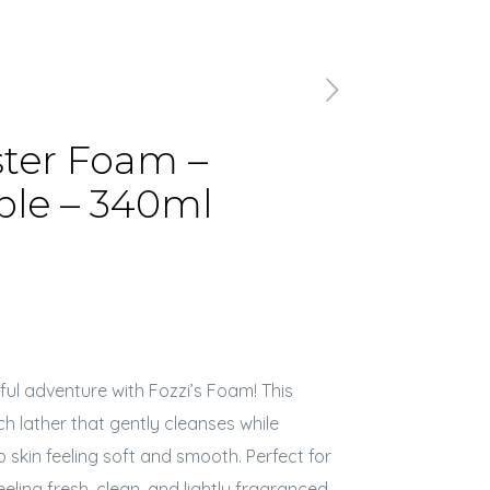
ster Foam –
ple – 340ml
ful adventure with Fozzi’s Foam! This
ich lather that gently cleanses while
 skin feeling soft and smooth. Perfect for
eeling fresh, clean, and lightly fragranced.