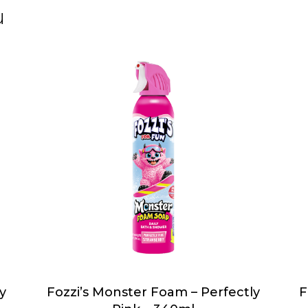
и
y
Fozzi’s Monster Foam – Perfectly
F