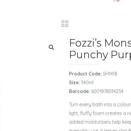
Fozzi’s Mon
Punchy Pur
Product Code:
SH1418
Size:
340ml
Barcode:
6001878014254
Turn every bath into a colour
light, fluffy foam creates a r
added moisturisers help keep
everyday use, it leaves skin f