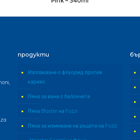
Pink – 340ml
продукти
бъ
Изплакване с флуорид против
кариес
oni,
Пяна за вана с балончета
Пяна Blaster на Fozzi
.za
Пяна за измиване на ръцете на Fozzi