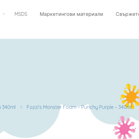
MSDS
Маркетингови материали
Свържете
m 340ml
Fozzi’s Monster Foam – Punchy Purple – 340ml