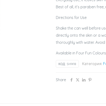
Best of all, it’s paraben fre
Directions for Use
Shake the can well before us
directly onto the skin or a wa
thoroughly with water. Avoid
Available in Four Fun Colour
Категория:
F
КОД:
SH1418
Share