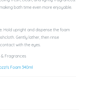
e, making bath time even more enjoyable.
e. Hold upright and dispense the foam
shcloth. Gently lather, then rinse
 contact with the eyes.
s & Fragrances
ozzi's Foam 340ml