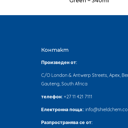
Green – 340ml
Контакт
Произведен от:
C/O London & Antwerp Streets, Apex, Ben
Gauteng, South Africa
телефон:
+27 11 421 7111
Електронна поща::
info@shieldchem.co
Разпространява се от: