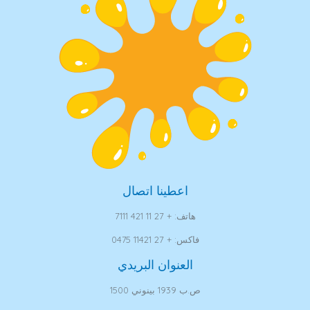
اعطينا اتصال
هاتف: + 27 11 421 7111
فاكس: + 27 11421 0475
العنوان البريدي
ص.ب 1939 بينوني 1500