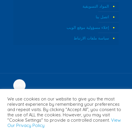
المواد التسويقية
اتصل بنا
إخلاء مسؤولية موقع الويب
سياسة ملفات الارتباط
© 2026 Fozzi's. All Rights Reserved. | Website Created by
We use cookies on our website to give you the most
Concept Inc.
relevant experience by remembering your preferences
and repeat visits. By clicking “Accept All”, you consent to
the use of ALL the cookies. However, you may visit
"Cookie Settings" to provide a controlled consent.
View
English
(
الإنجليزية
)
Français
(
الفرنسية
)
Our Privacy Policy
日本語
(
اليابانية
)
Español
(
الأسبانية
)
العربية