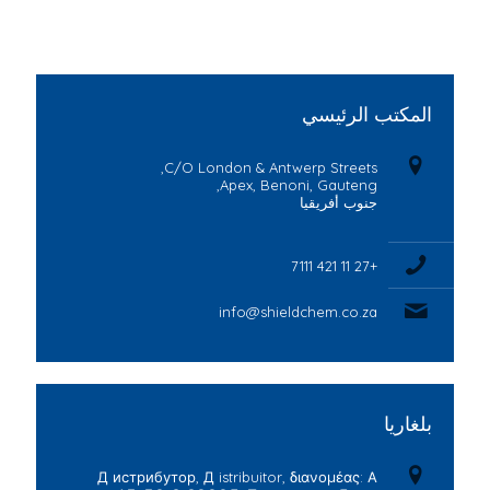
المكتب الرئيسي
C/O London & Antwerp Streets,
Apex, Benoni, Gauteng,
جنوب أفريقيا
+27 11 421 7111
info@shieldchem.co.za
بلغاريا
Д истрибутор, Д istribuitor, διανομέας: А