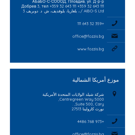
АБаБО-С-СОООД, Пловдив, ул. Д-р-р
Добрев 3, тел +359 32 643 111 +359 32 643 111
/ AIBO-S Ltd.، بلغاريا، بلوفديف، ش. د. دوبريف 3
+359 32 643 111
office@fozzis.bg
www.fozzis.bg
موزع أمريكا الشمالية
شركة شيلد الولايات المتحدة الأمريكية
5000 Centregreen Way,
Suite 500, Cary, .
نورث كارولينا 27513
+973 768 4486
office@fozzis.bg