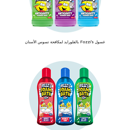
غسول Fozzi’s بالفلورايد لمكافحة تسوس الأسنان