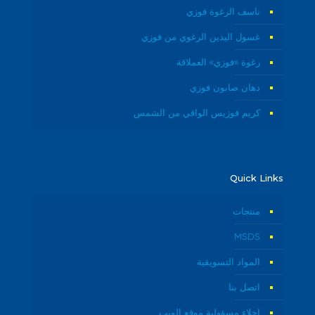
ناسف الرغوة فوزي
غسول اليدين الرغوي من فوزي
رغوة «فوزي» العملاقة
دهان صابون فوزي
كريم فوزيس الواقي من الشمس
Quick Links
منتجات
MSDS
المواد التسويقية
اتصل بنا
إخلاء مسؤولية موقع الويب