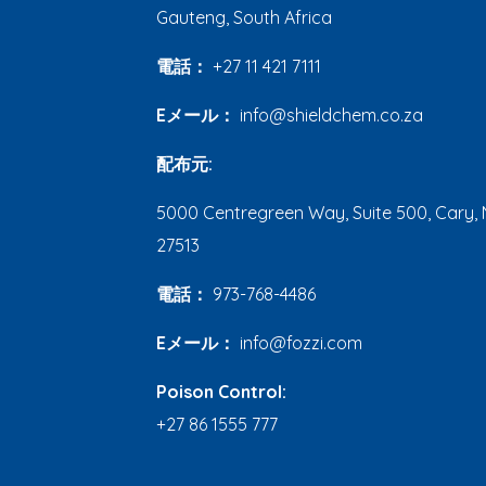
Gauteng, South Africa
電話：
+27 11 421 7111
Eメール：
info@shieldchem.co.za
配布元:
5000 Centregreen Way, Suite 500, Cary, 
27513
電話：
973-768-4486
Eメール：
info@fozzi.com
Poison Control:
+27 86 1555 777