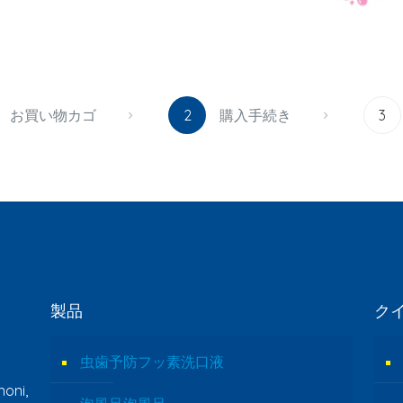
お買い物カゴ
2
購入手続き
3
製品
ク
虫歯予防フッ素洗口液
oni,