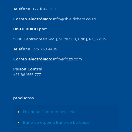
Teléfono:
+27 11 421 7111
Correo electrónico:
info@shieldchem.co.za
DISTRIBUIDO por:
5000 Centregreen Way, Suite 500, Cary, NC, 27513
Teléfono:
973-768-4486
Correo electrónico:
info@fozzi.com
Poison Control:
+27 86 1555 777
productos
Enjuague Fluorado Anticaries
Baño de espuma Baño de burbujas