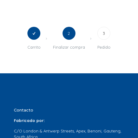
2
3
Carrito
Finalizar compra
Pedido
Contacto
Fabricado por:
C/O London & Antwerp Streets, Apex, Benoni, Gauteng,
South Africa