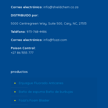
Correo electrónico:
info@shieldchem.co.za
DISTRIBUIDO por:
5000 Centregreen Way, Suite 500, Cary, NC, 27513
Teléfono:
973-768-4486
Correo electrónico:
info@fozzi.com
Poison Control:
+27 86 1555 777
productos
Enjuague Fluorado Anticaries
Baño de espuma Baño de burbujas
Fozzi’s Foam Blaster