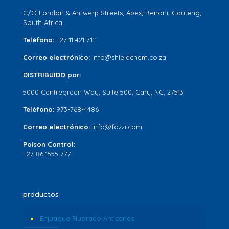
C/O London & Antwerp Streets, Apex, Benoni, Gauteng,
South Africa
Teléfono:
+27 11 421 7111
Correo electrónico:
info@shieldchem.co.za
DISTRIBUIDO por:
5000 Centregreen Way, Suite 500, Cary, NC, 27513
Teléfono:
973-768-4486
Correo electrónico:
info@fozzi.com
Poison Control:
+27 86 1555 777
productos
Enjuague Fluorado Anticaries