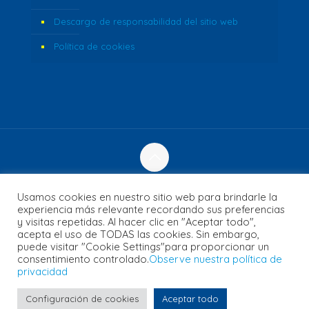
Descargo de responsabilidad del sitio web
Política de cookies
© 2023 Fozzi's. Reservados todos los derechos. | Sitio
Usamos cookies en nuestro sitio web para brindarle la
web creado por
Concept Inc.
& Leverage Digital
experiencia más relevante recordando sus preferencias
y visitas repetidas. Al hacer clic en "Aceptar todo",
acepta el uso de TODAS las cookies. Sin embargo,
puede visitar "Cookie Settings"para proporcionar un
consentimiento controlado.
Observe nuestra política de
English
(
Inglés
)
Français
(
Francés
)
privacidad
日本語
(
Japonés
)
Español
العربية
(
Árabe
)
Português
(
Portugués, Portugal
)
Български
(
Búlgaro
)
Configuración de cookies
Aceptar todo