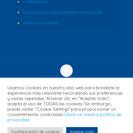
Contáctenos
Descargo de responsabilidad del sitio web
Política de cookies
© 2023 Fozzi's. Reservados todos los derechos. | Sitio
Usamos cookies en nuestro sitio web para brindarle la
web creado por
Concept Inc.
& Leverage Digital
experiencia más relevante recordando sus preferencias
y visitas repetidas. Al hacer clic en "Aceptar todo",
acepta el uso de TODAS las cookies. Sin embargo,
puede visitar "Cookie Settings"para proporcionar un
consentimiento controlado.
Observe nuestra política de
English
(
Inglés
)
Français
(
Francés
)
privacidad
日本語
(
Japonés
)
Español
العربية
(
Árabe
)
Português
(
Portugués, Portugal
)
Български
(
Búlgaro
)
Configuración de cookies
Aceptar todo