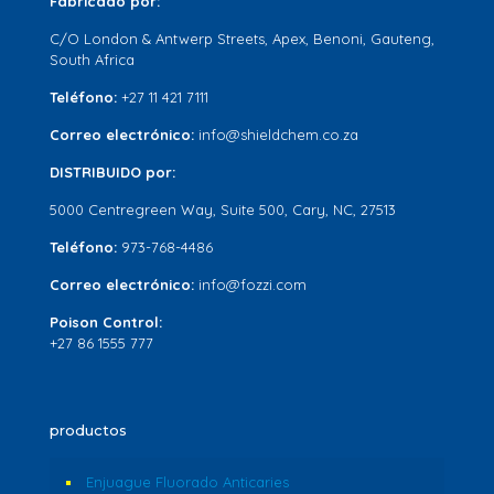
Fabricado por:
C/O London & Antwerp Streets, Apex, Benoni, Gauteng,
South Africa
Teléfono:
+27 11 421 7111
Correo electrónico:
info@shieldchem.co.za
DISTRIBUIDO por:
5000 Centregreen Way, Suite 500, Cary, NC, 27513
Teléfono:
973-768-4486
Correo electrónico:
info@fozzi.com
Poison Control:
+27 86 1555 777
productos
Enjuague Fluorado Anticaries