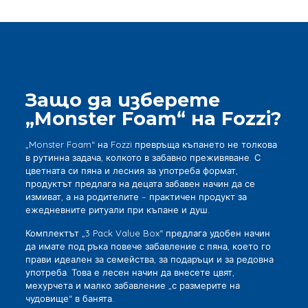
Защо да изберете
„Monster Foam“ на Fozzi?
„Monster Foam“ на Fozzi превръща къпането не толкова
в рутинна задача, колкото в забавно преживяване. С
цветната си пяна и лесния за употреба формат,
продуктът предлага на децата забавен начин да се
измиват, а на родителите – практичен продукт за
ежедневните ритуали при къпане и душ.
Комплектът „3 Pack Value Box“ предлага удобен начин
да имате под ръка повече забавление с пяна, което го
прави идеален за семейства, за подаръци и за редовна
употреба. Това е лесен начин да внесете цвят,
мехурчета и малко забавление „с размерите на
чудовище“ в банята.