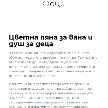
Фоци
Цветна пяна за вана и
душ за деца
„Monster Foam“ на Fozzi е създадена за деца, които
обожават мехурчета, цветове, пяна и игри. Тази забавна
пяна за вана и душ е създадена, за да внесе
допълнително забавление в ежедневното измиване, и
помага да превърне времето за къпане в нещо, което
децата очакват с нетърпение.
Формата на пяна улеснява употребата по време на
къпане или душ, а цветната пяна добавя елемент на
сензорна игра, който задържа вниманието на децата.
„Fozzi’s Monster Foam“ нежно почиства, като
същевременно превръща времето за къпане в по-
вълнуващо, интерактивно и забавно преживяване.