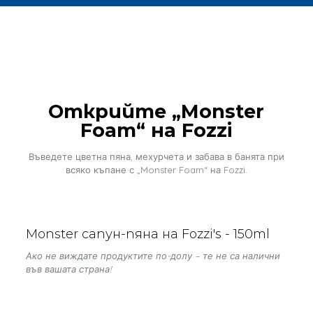
Открийте „Monster
Foam“ на Fozzi
Въведете цветна пяна, мехурчета и забава в банята при
всяко къпане с „Monster Foam“ на Fozzi.
Monster сапун-пяна на Fozzi's - 150ml
Ако не виждате продуктите по-долу – те не са налични
във вашата страна!