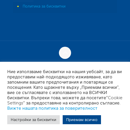
Политика за бисквитки
© 2023 Fozzi's. Всички права запазени. | Уебсайт
Създаден от
Concept Inc.
& Leverage Digital
Ние използваме бисквитки на нашия уебсайт, за да ви
предоставим най-подходящото изживяване, като
запомним вашите предпочитания и повтарящи се
посещения. Като щракнете върху „Приемам всички“,
вие се съгласявате с използването на ВСИЧКИ
English
(
Английски
)
Français
(
Френски
)
бисквитки. Въпреки това, можете да посетите"Cookie
Settings" за предоставяне на контролирано съгласие.
日本語
(
Японски
)
Español
(
Испански
)
Вижте нашата политика за поверителност
العربية
(
Арабски
)
Português
(
Португалски (Португалия)
)
Български
Настройки за бисквитки
Приемам всичко