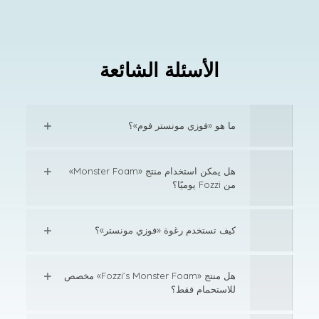
الأسئلة الشائعة
ما هو «فوزي مونستر فوم»؟
هل يمكن استخدام منتج «Monster Foam»
من Fozzi يوميًا؟
كيف تستخدم رغوة «فوزي مونستر»؟
هل منتج «Fozzi’s Monster Foam» مخصص
للاستحمام فقط؟