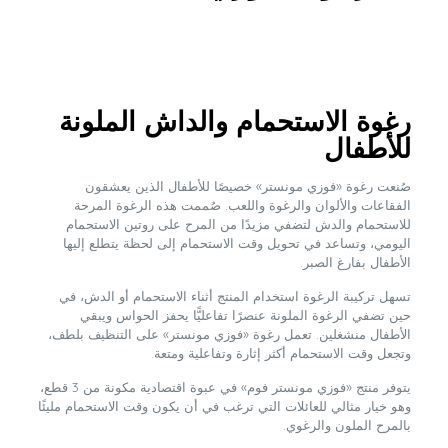
رغوة الاستحمام والداش الملونة
للأطفال
صُنعت رغوة «فوزي مونستر» خصيصًا للأطفال الذين يعشقون
الفقاعات والألوان والرغوة واللعب. صُممت هذه الرغوة المرحة
للاستحمام والدش لتضفي مزيدًا من المرح على روتين الاستحمام
اليومي، وتساعد في تحويل وقت الاستحمام إلى لحظة يتطلع إليها
الأطفال بفارغ الصبر.
تسهل تركيبة الرغوة استخدام المنتج أثناء الاستحمام أو الدش، في
حين تضفي الرغوة الملونة عنصرًا تفاعليًّا يحفز الحواس ويبقي
الأطفال منشغلين. تعمل رغوة «فوزي مونستر» على التنظيف بلطف،
وتجعل وقت الاستحمام أكثر إثارة وتفاعلية ومتعة.
يتوفر منتج «فوزي مونستر فوم» في عبوة اقتصادية مكونة من 3 قطع،
وهو خيار مثالي للعائلات التي ترغب في أن يكون وقت الاستحمام مليئًا
بالمرح الملون والرغوي.