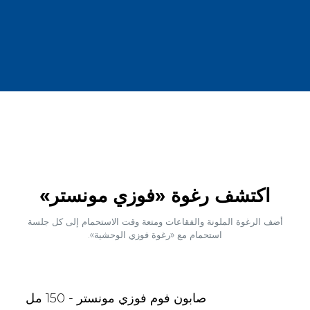
اكتشف رغوة «فوزي مونستر»
أضف الرغوة الملونة والفقاعات ومتعة وقت الاستحمام إلى كل جلسة
استحمام مع «رغوة فوزي الوحشية».
صابون فوم فوزي مونستر - 150 مل