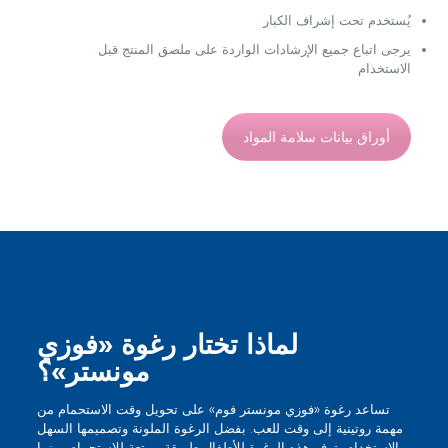
يُستخدم تحت إشراف الكبار
يرجى اتباع جميع الإرشادات الواردة على ملصق المنتج قبل
الاستخدام
أوراق بيانات سلامة المواد
لماذا تختار رغوة «فوزي
مونستر»؟
تساعد رغوة «فوزي مونستر فوم» على تحويل وقت الاستحمام من
مهمة روتينية إلى وقت للعب. بفضل الرغوة الملونة وتصميمها السهل
الاستخدام، توفر هذه الرغوة للأطفال طريقة ممتعة للاستحمام، بينما