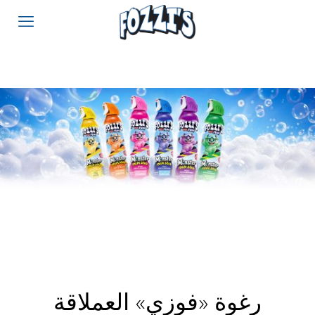
رغوة «فوزي» العملاقة