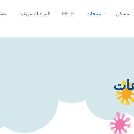
مسكن
منتجات
MSDS
المواد التسويقية
اتصل
عات