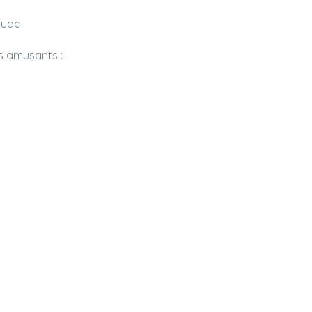
aude
s amusants :