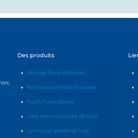
Des produits
Lie
Rinçage fluoré anticavité
oni,
Bain moussant Bain moussant
Fozzi’s Foam Blaster
Lave-mains moussant de Fozzi
La mousse géante de Fozzi