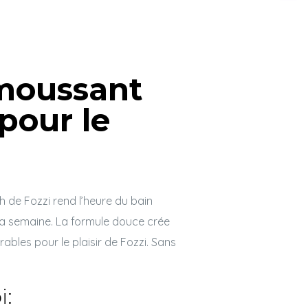
moussant
pour le
de Fozzi rend l’heure du bain
la semaine. La formule douce crée
rables pour le plaisir de Fozzi. Sans
i: