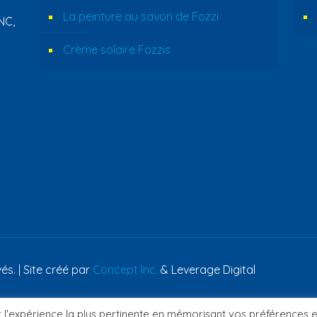
La peinture au savon de Fozzi
NC,
Crème solaire Fozzis
és. | Site créé par
Concept Inc.
& Leverage Digital
r l'expérience la plus pertinente en mémorisant vos préférences e