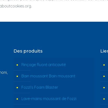
llaboutcookies.org.
Des produits
Lie
Rinçage fluoré anticavité
oni,
Bain moussant Bain moussant
Fozzi’s Foam Blaster
Lave-mains moussant de Fozzi