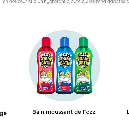
en douceur et à un hydratant ajouté qui les rend adaptés à
Bain moussant de Fozzi
age