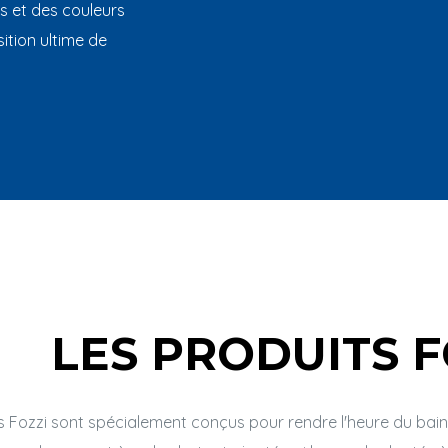
s et des couleurs
ition ultime de
LES PRODUITS F
s Fozzi sont spécialement conçus pour rendre l'heure du ba