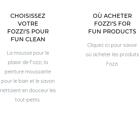
CHOISISSEZ
OÙ ACHETER
VOTRE
FOZZI'S FOR
FOZZI'S POUR
FUN PRODUCTS
FUN CLEAN
Cliquez ici pour savoir
La mousse pour le
où acheter les produits
plaisir de Fozzi, la
Fozzi
peinture moussante
pour le bain et le savon
nettoient en douceur les
tout-petits.