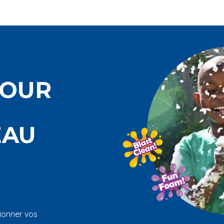
POUR
EAU
sionner vos