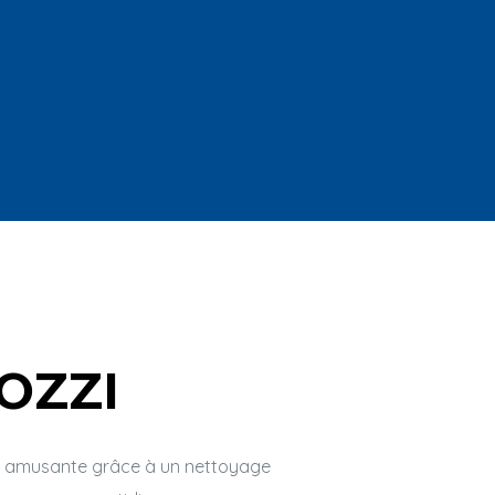
OZZI
in amusante grâce à un nettoyage