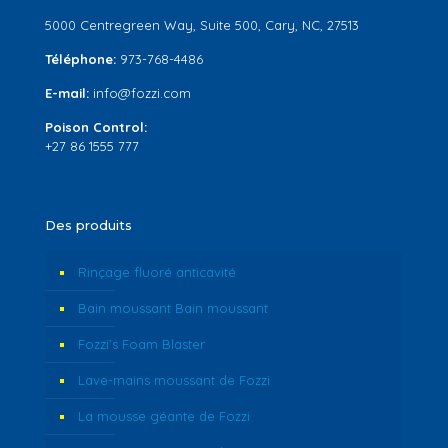
5000 Centregreen Way, Suite 500, Cary, NC, 27513
Téléphone:
973-768-4486
E-mail:
info@fozzi.com
Poison Control:
+27 86 1555 777
Des produits
Rinçage fluoré anticavité
Bain moussant Bain moussant
Fozzi’s Foam Blaster
Lave-mains moussant de Fozzi
La mousse géante de Fozzi