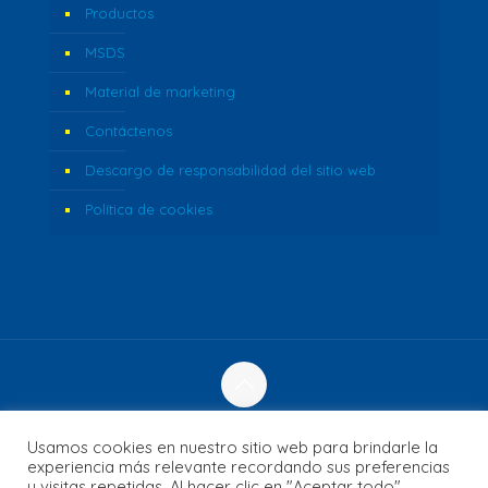
Productos
MSDS
Material de marketing
Contáctenos
Descargo de responsabilidad del sitio web
Política de cookies
© 2023 Fozzi's. Reservados todos los derechos. | Sitio
Usamos cookies en nuestro sitio web para brindarle la
web creado por
Concept Inc.
& Leverage Digital
experiencia más relevante recordando sus preferencias
y visitas repetidas. Al hacer clic en "Aceptar todo",